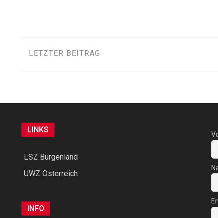
Beitragsnavigation
LETZTER BEITRAG
LINKS
V
LSZ Burgenland
N
UWZ Österreich
Em
INFO