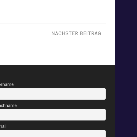
NÄCHSTER BEITRAG
orname
achname
ail