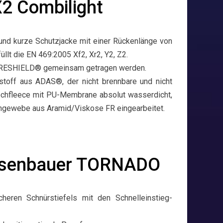
2 Combilight
und kurze Schutzjacke mit einer Rückenlänge von
llt die EN 469:2005 Xf2, Xr2, Y2, Z2.
e FIRESHIELD® gemeinsam getragen werden.
stoff aus ADAS®, der nicht brennbare und nicht
ochfleece mit PU-Membrane absolut wasserdicht,
schgewebe aus Aramid/Viskose FR eingearbeitet.
Rosenbauer TORNADO
icheren Schnürstiefels mit den Schnelleinstieg-