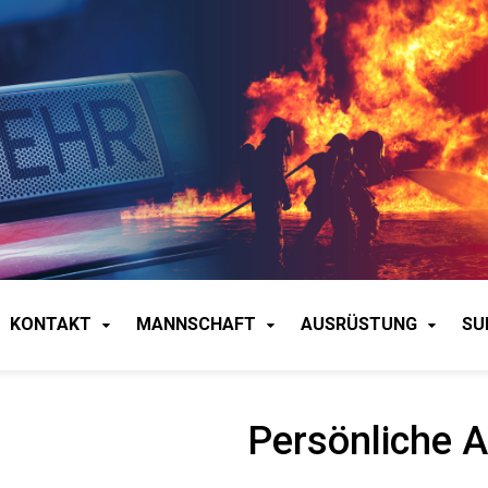
sdorf
er freiwilligen Feuerwehr Litzelsdorf
KONTAKT
MANNSCHAFT
AUSRÜSTUNG
SU
Persönliche 